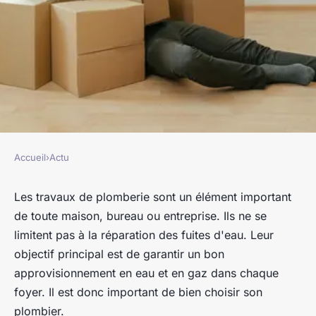
Accueil
›
Actu
ACTU
Vous avez besoin d'un
Les travaux de plomberie sont un élément important
de toute maison, bureau ou entreprise. Ils ne se
plombier à Nanterre :
limitent pas à la réparation des fuites d'eau. Leur
comment le trouver ?
objectif principal est de garantir un bon
approvisionnement en eau et en gaz dans chaque
franck
•
19 décembre 2022
•
2 min de lecture
foyer. Il est donc important de bien choisir son
plombier.