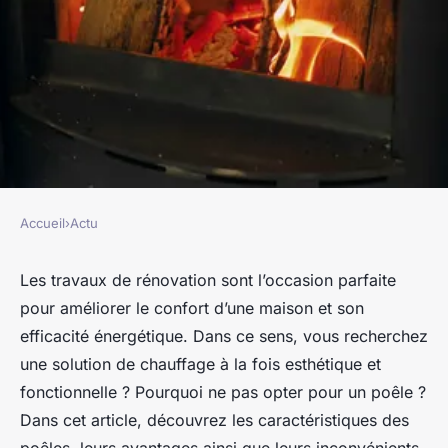
Accueil
›
Actu
ACTU
Améliorer l'efficacité
Les travaux de rénovation sont l’occasion parfaite
pour améliorer le confort d’une maison et son
énergétique de votre maison :
efficacité énergétique. Dans ce sens, vous recherchez
Et si vous optiez pour le poêle
une solution de chauffage à la fois esthétique et
à bois ?
fonctionnelle ? Pourquoi ne pas opter pour un poêle ?
Dans cet article, découvrez les caractéristiques des
franck
•
17 septembre 2023
•
2 min de lecture