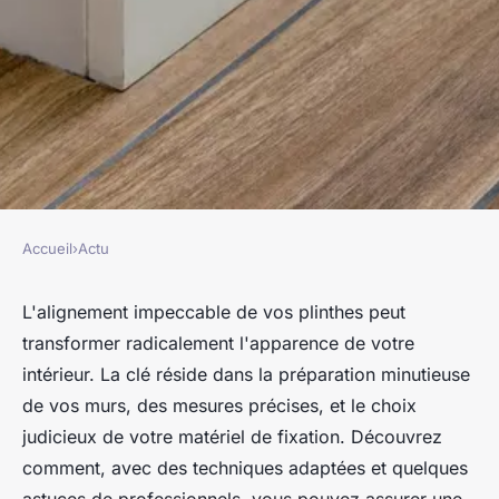
Accueil
›
Actu
ACTU
Comment obtenir des plinthes
L'alignement impeccable de vos plinthes peut
transformer radicalement l'apparence de votre
parfaitement alignées ?
intérieur. La clé réside dans la préparation minutieuse
de vos murs, des mesures précises, et le choix
franck
•
24 février 2024
•
3 min de lecture
judicieux de votre matériel de fixation. Découvrez
comment, avec des techniques adaptées et quelques