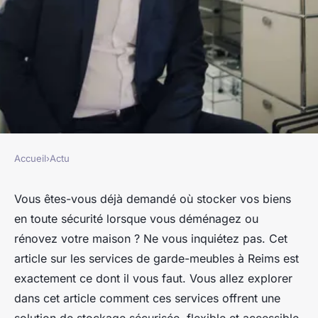
Accueil
›
Actu
ACTU
Les services de garde-meubles
Vous êtes-vous déjà demandé où stocker vos biens
en toute sécurité lorsque vous déménagez ou
à Reims : Sécurité, flexibilité
rénovez votre maison ? Ne vous inquiétez pas. Cet
et accessibilité
article sur les services de garde-meubles à Reims est
exactement ce dont il vous faut. Vous allez explorer
franck
•
9 décembre 2023
•
3 min de lecture
dans cet article comment ces services offrent une