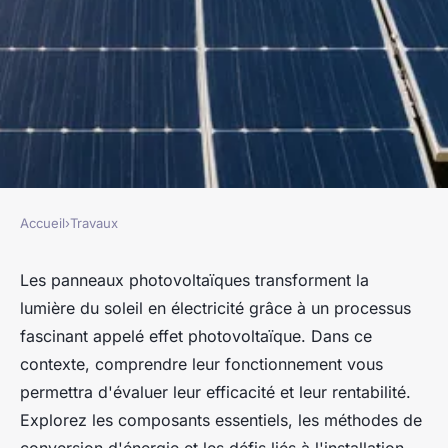
Accueil
›
Travaux
TRAVAUX
Comment fonctionne vraiment
Les panneaux photovoltaïques transforment la
lumière du soleil en électricité grâce à un processus
les panneaux photovoltaïques
fascinant appelé effet photovoltaïque. Dans ce
?
contexte, comprendre leur fonctionnement vous
permettra d'évaluer leur efficacité et leur rentabilité.
franck
•
13 janvier 2025
•
5 min de lecture
Explorez les composants essentiels, les méthodes de