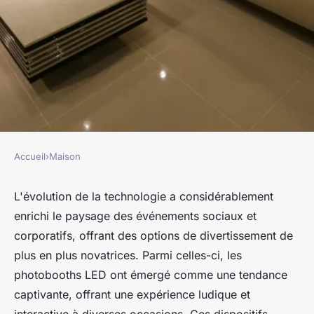
Accueil
›
Maison
MAISON
Choix de photobooth LED :
L'évolution de la technologie a considérablement
enrichi le paysage des événements sociaux et
Les possibilités offertes sur le
corporatifs, offrant des options de divertissement de
marché
plus en plus novatrices. Parmi celles-ci, les
photobooths LED ont émergé comme une tendance
franck
•
2 avril 2024
•
3 min de lecture
captivante, offrant une expérience ludique et