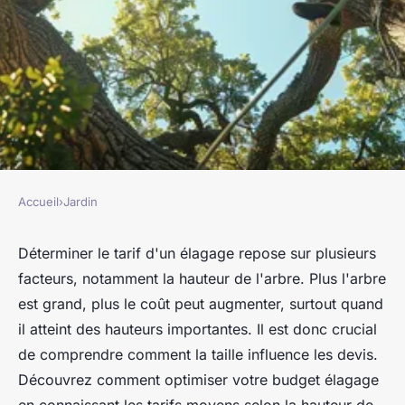
Accueil
›
Jardin
JARDIN
Tarif d'un élagage : cela
Déterminer le tarif d'un élagage repose sur plusieurs
facteurs, notamment la hauteur de l'arbre. Plus l'arbre
repose sur la hauteur de
est grand, plus le coût peut augmenter, surtout quand
l'arbre
il atteint des hauteurs importantes. Il est donc crucial
de comprendre comment la taille influence les devis.
franck
•
21 août 2024
•
3 min de lecture
Découvrez comment optimiser votre budget élagage