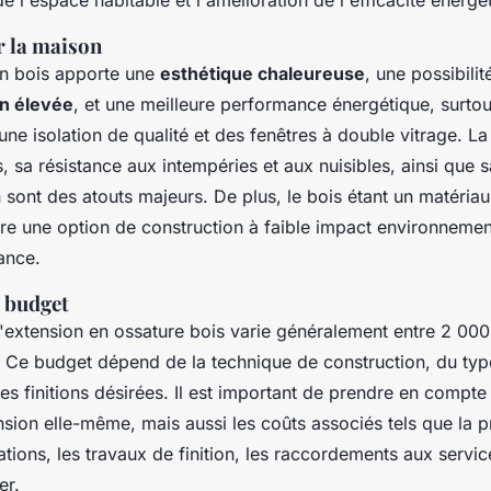
r la maison
n bois apporte une
esthétique chaleureuse
, une possibilit
on élevée
, et une meilleure performance énergétique, surtout
une isolation de qualité et des fenêtres à double vitrage. La 
s, sa résistance aux intempéries et aux nuisibles, ainsi que sa
 sont des atouts majeurs. De plus, le bois étant un matériau
ffre une option de construction à faible impact environnement
ance.
 budget
 l'extension en ossature bois varie généralement entre 2 00
. Ce budget dépend de la technique de construction, du typ
 des finitions désirées. Il est important de prendre en compt
ension elle-même, mais aussi les coûts associés tels que la 
dations, les travaux de finition, les raccordements aux servic
er.