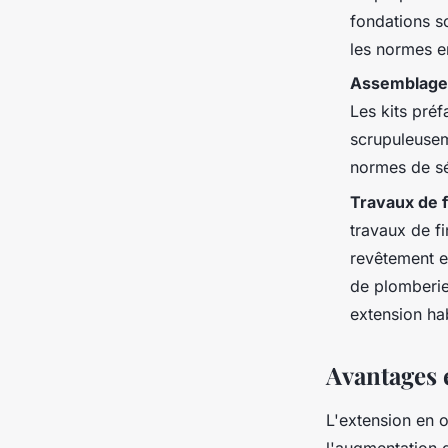
fondations so
les normes en
Assemblage 
Les kits préf
scrupuleusem
normes de séc
Travaux de f
travaux de fi
revêtement e
de plomberie
extension hab
Avantages 
L'extension en 
l'augmentation d