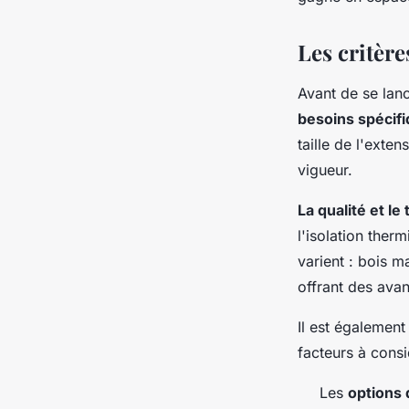
franck
•
29 mars 2024
•
3 min de lecture
Les critère
Avant de se lanc
besoins spécif
taille de l'exte
vigueur.
La qualité et le
l'isolation ther
varient : bois m
offrant des avan
Il est également
facteurs à consi
Les
options 