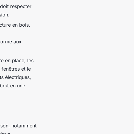
 doit respecter
sion.
cture en bois.
nforme aux
re en place, les
 fenêtres et le
s électriques,
brut en une
ison, notamment
tique.