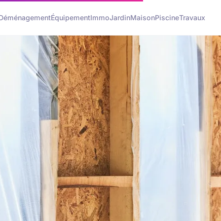
Déménagement
Équipement
Immo
Jardin
Maison
Piscine
Travaux