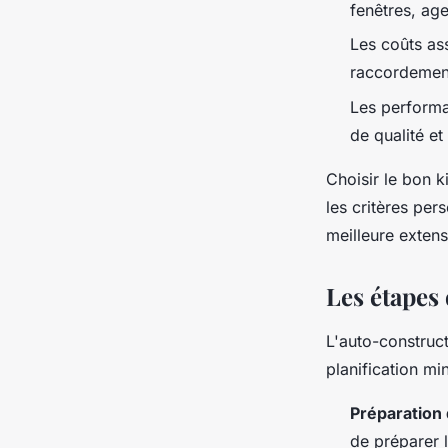
fenêtres, age
Les coûts ass
raccordement
Les performan
de qualité et
Choisir le bon k
les critères per
meilleure exten
Les étapes
L'auto-construct
planification mi
Préparation 
de préparer l