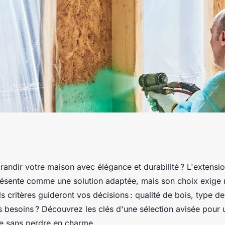
n bois en kit pour
andir votre maison avec élégance et durabilité ? L'extensi
présente comme une solution adaptée, mais son choix exige r
re le choix idéal ?
s critères guideront vos décisions : qualité de bois, type de
s besoins ? Découvrez les clés d'une sélection avisée pour
e sans perdre en charme.