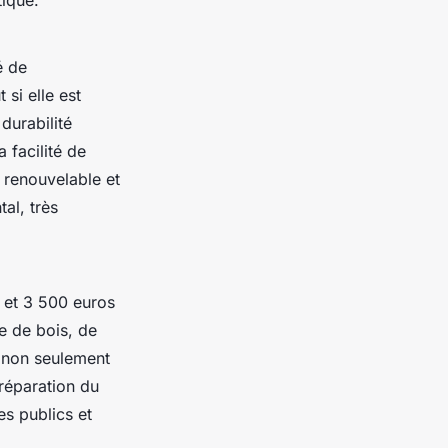
é de
 si elle est
durabilité
 facilité de
 renouvelable et
al, très
0 et 3 500 euros
e de bois, de
e non seulement
préparation du
es publics et