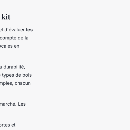
 kit
iel d'évaluer
les
r compte de la
locales en
a durabilité,
s types de bois
emples, chacun
 marché. Les
ortes et