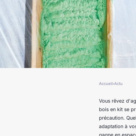
Accueil
›
Actu
ACTU
Extension ossature e
Vous rêvez d'agr
bois en kit se 
maison : comment fai
précaution. Quel
adaptation à vo
gagne en espac