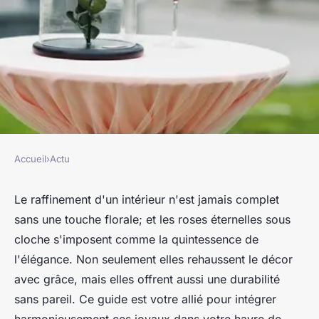
Accueil
›
Actu
ACTU
Décorez votre intérieur avec
Le raffinement d'un intérieur n'est jamais complet
sans une touche florale; et les roses éternelles sous
raffinement avec des roses
cloche s'imposent comme la quintessence de
éternelles sous cloche
l'élégance. Non seulement elles rehaussent le décor
avec grâce, mais elles offrent aussi une durabilité
franck
•
27 février 2024
•
3 min de lecture
sans pareil. Ce guide est votre allié pour intégrer