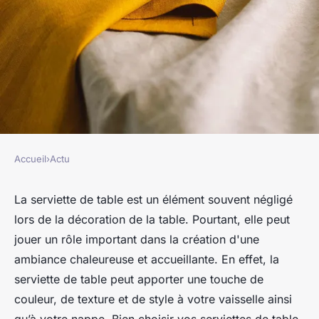
Accueil
›
Actu
ACTU
Comment choisir la serviette
La serviette de table est un élément souvent négligé
lors de la décoration de la table. Pourtant, elle peut
de table parfaite ?
jouer un rôle important dans la création d'une
ambiance chaleureuse et accueillante. En effet, la
franck
•
11 janvier 2024
•
2 min de lecture
serviette de table peut apporter une touche de
couleur, de texture et de style à votre vaisselle ainsi