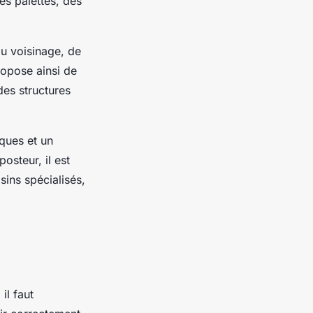
s palettes, des
du voisinage, de
propose ainsi de
des structures
ques et un
steur, il est
sins spécialisés,
il faut