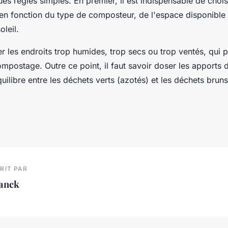
es règles simples. En premier, il est indispensable de choi
en fonction du type de composteur, de l'espace disponible 
oleil.
iter les endroits trop humides, trop secs ou trop ventés, qui 
mpostage. Outre ce point, il faut savoir doser les apports 
uilibre entre les déchets verts (azotés) et les déchets brun
RIT PAR
ranck