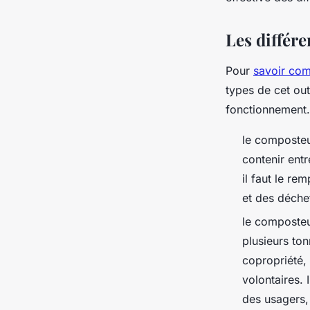
franck
•
17 décembre 2023
•
3 min de lecture
Les différe
Pour
savoir com
types de cet outi
fonctionnement. 
le composteur
contenir entr
il faut le re
et des déchet
le composteur
plusieurs to
copropriété, 
volontaires. 
des usagers, 