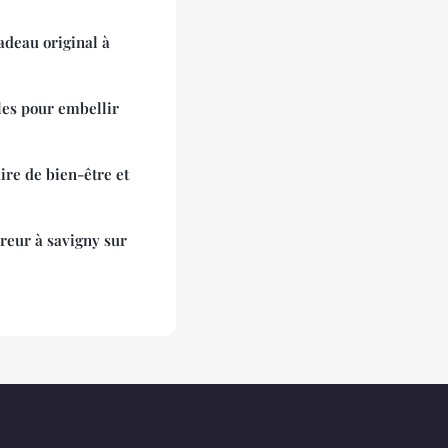
cadeau original à
es pour embellir
aire de bien-être et
vreur à savigny sur