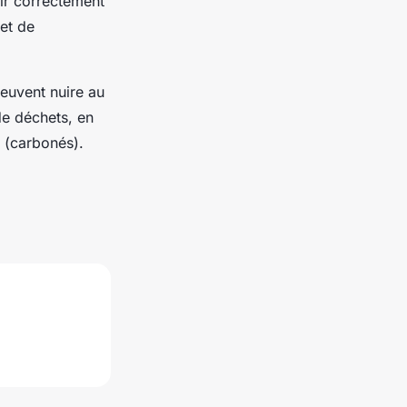
sir correctement
et de
peuvent nuire au
de déchets, en
s (carbonés).