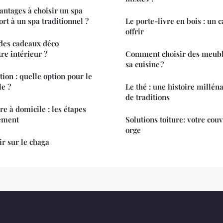
antages à choisir un spa
rt à un spa traditionnel ?
Le porte-livre en bois : un 
offrir
 des cadeaux déco
re intérieur ?
Comment choisir des meubl
sa cuisine ?
ion : quelle option pour le
le ?
Le thé : une histoire millén
de traditions
e à domicile : les étapes
lement
Solutions toiture: votre cou
orge
ir sur le chaga