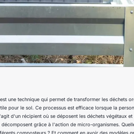
 des composteurs
st une technique qui permet de transformer les déchets o
le pour le sol. Ce processus est efficace lorsque la personn
'agit d'un récipient où se déposent les déchets végétaux et 
 décomposent grâce à l'action de micro-organismes. Quelle e
ifférents composteurs ? Et comment en avoir des modèles gr