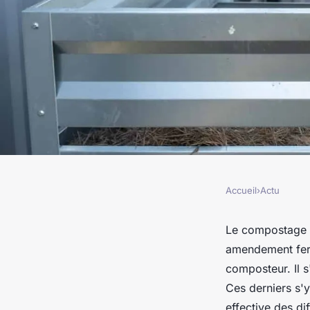
Accueil
›
Actu
ACTU
Quelle est l'utilité
Le compostage e
amendement ferti
gratuits ?
composteur. Il s
Ces derniers s'y
effective des d