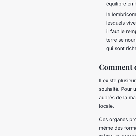
équilibre en 
le lombricom
lesquels vive
il faut le r
terre se nou
qui sont rich
Comment ob
Il existe plusie
souhaité. Pour u
auprès de la mai
locale.
Ces organes prop
même des format