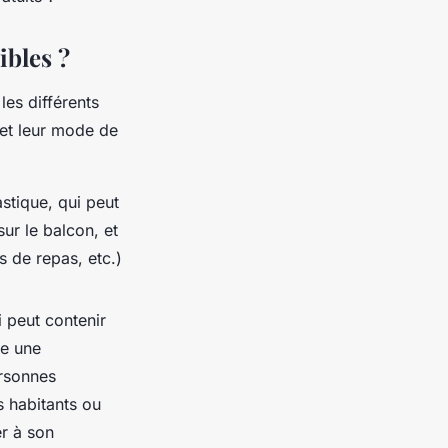
ibles ?
 les différents
u et leur mode de
astique, qui peut
sur le balcon, et
s de repas, etc.)
i peut contenir
me une
ersonnes
s habitants ou
er à son