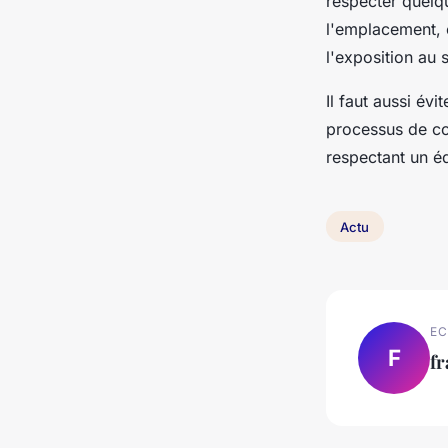
respecter quelqu
l'emplacement, 
l'exposition au s
Il faut aussi év
processus de co
respectant un éq
Actu
EC
F
f