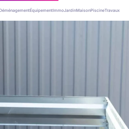
Déménagement
Équipement
Immo
Jardin
Maison
Piscine
Travaux