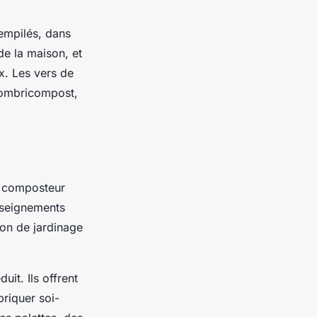
empilés, dans
 de la maison, et
x. Les vers de
 lombricompost,
de composteur
enseignements
ion de jardinage
it. Ils offrent
riquer soi-