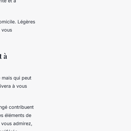
ité et à
omicile. Légères
t vous
t à
é mais qui peut
tivera à vous
ngé contribuent
es éléments de
e vous admirez,