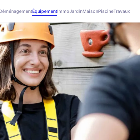
Déménagement
Équipement
Immo
Jardin
Maison
Piscine
Travaux