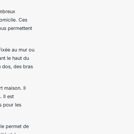
ombreux
omicile. Ces
ous permettent
Fixée au mur ou
nt le haut du
u dos, des bras
t maison. Il
 Il est
s pour les
lle permet de