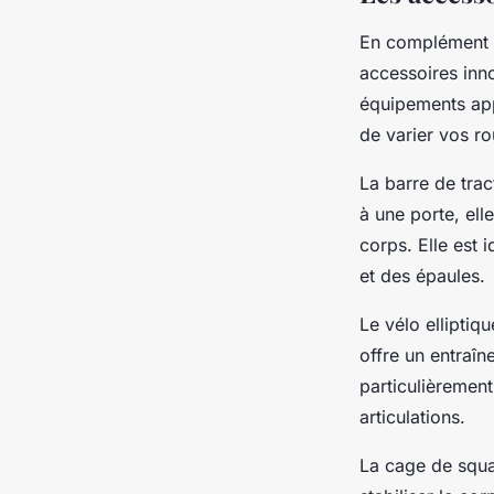
En complément d
accessoires inn
équipements app
de varier vos ro
La barre de tra
à une porte, ell
corps. Elle est 
et des épaules.
Le vélo elliptiq
offre un entraîne
particulièremen
articulations.
La cage de squa