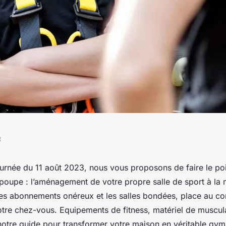
t
pour équiper votre
ournée du 11 août 2023, nous vous proposons de faire le poi
 poupe : l’aménagement de votre propre salle de sport à la m
maison
es abonnements onéreux et les salles bondées, place au con
votre chez-vous. Equipements de fitness, matériel de muscul
otre guide pour transformer votre maison en véritable gym