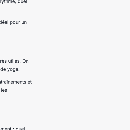
 rythme, quel
idéal pour un
ès utiles. On
 de yoga.
ntraînements et
 les
ement : quel