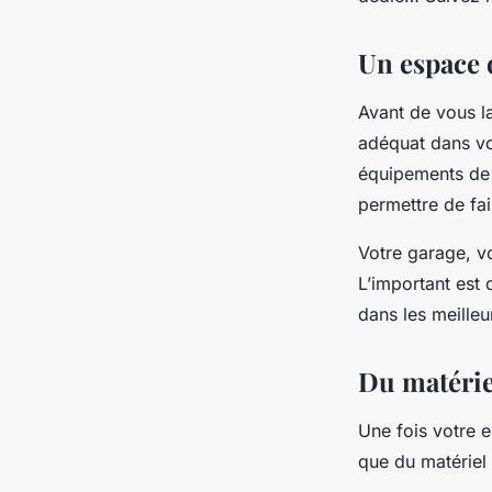
franck
•
6 novembre 2023
•
5 min de lecture
Un espace 
Avant de vous la
adéquat dans vot
équipements de m
permettre de fai
Votre garage, vo
L’important est 
dans les meilleu
Du matérie
Une fois votre 
que du matériel 