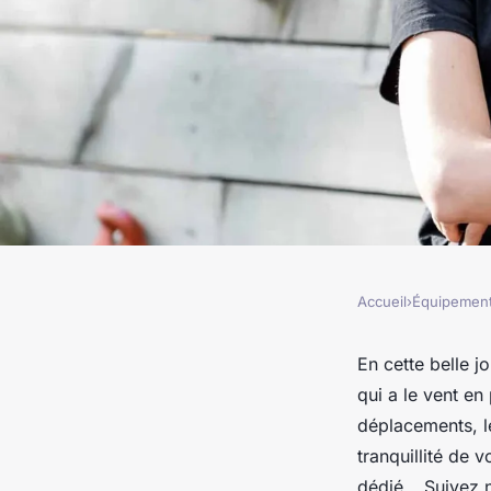
Accueil
›
Équipemen
ÉQUIPEMENT
Les indispensables 
En cette belle j
qui a le vent en
salle de sport à la 
déplacements, l
tranquillité de 
dédié… Suivez n