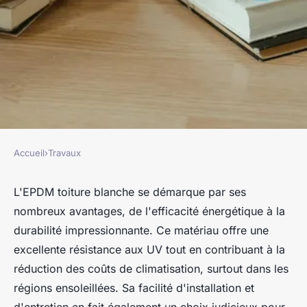
Accueil
›
Travaux
TRAVAUX
Les avantages
L'EPDM toiture blanche se démarque par ses
nombreux avantages, de l'efficacité énergétique à la
incontournables de l'epdm
durabilité impressionnante. Ce matériau offre une
toiture blanche
excellente résistance aux UV tout en contribuant à la
réduction des coûts de climatisation, surtout dans les
franck
•
25 mars 2025
•
4 min de lecture
régions ensoleillées. Sa facilité d'installation et